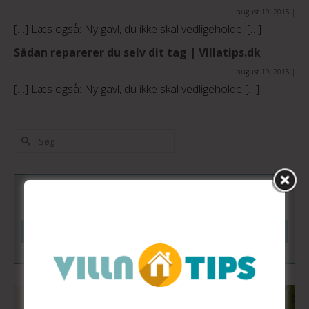
august 19, 2015
|
[…] Læs også: Ny gavl, du ikke skal vedligeholde, […]
Sådan reparerer du selv dit tag | Villatips.dk
august 19, 2015
|
[…] Læs også: Ny gavl, du ikke skal vedligeholde […]
Tilmeld dig vores nyhedsbrev
Tilmeld