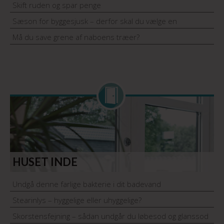
Skift ruden og spar penge
Sæson for byggesjusk – derfor skal du vælge en
håndværker med garantiordning
Må du save grene af naboens træer?
HUSET INDE
Undgå denne farlige bakterie i dit badevand
Stearinlys – hyggelige eller uhyggelige?
Skorstensfejning – sådan undgår du løbesod og glanssod