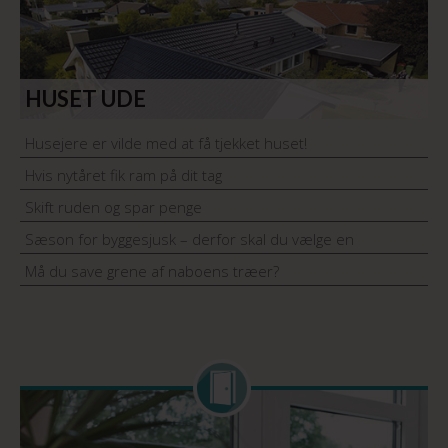
HUSET UDE
Husejere er vilde med at få tjekket huset!
Hvis nytåret fik ram på dit tag
Skift ruden og spar penge
Sæson for byggesjusk – derfor skal du vælge en
håndværker med garantiordning
Må du save grene af naboens træer?