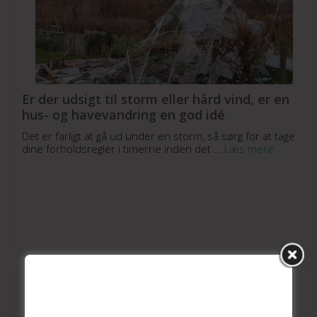
Er der udsigt til storm eller hård vind, er en
hus- og havevandring en god idé
Det er farligt at gå ud under en storm, så sørg for at tage
dine forholdsregler i timerne inden det …
Læs mere