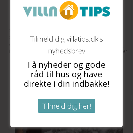
Sådan forbereder du dig på fremtidige
skybrud
Tilmeld dig villatips.dk's
Vil du være på forkant, inden næste skybrud rammer dit
nyhedsbrev
hus, så kommer her forslag til små og store forberedelser
Få nyheder og gode
råd til hus og have
direkte i din indbakke!
Tilmeld dig her!