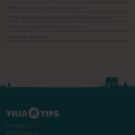
Efterår i haven – 9 gode haveprojekter
7 ting i haven du kan gøre klar til foråret allerede nu!
Må du save grene af naboens træer?
Vind over ukrudtet!
Samsøvej 34
8382 Hinnerup