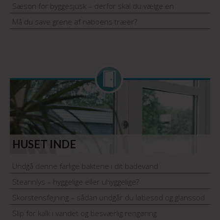
Sæson for byggesjusk – derfor skal du vælge en
håndværker med garantiordning
Må du save grene af naboens træer?
HUSET INDE
Undgå denne farlige bakterie i dit badevand
Stearinlys – hyggelige eller uhyggelige?
Skorstensfejning – sådan undgår du løbesod og glanssod
Slip for kalk i vandet og besværlig rengøring