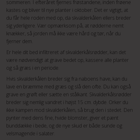
sommeren. I efteråret fjernes frøstandene, inden frøene
kastes og bliver til nye planter i oktober. Det er vigtigt, at
du får hele roden med op, da skvalderkålen ellers breder
sig yderligere. Vær opmærksom på, at rødderne nemt
knækker, så jorden må ikke være hård og tør, når du
fjerner dem.
Er hele dit bed infiltreret af skvalderkålsrødder, kan det
være nødvendigt at grave bedet op, kassere alle planter
og så græs i en periode.
Hvis skvalderkålen breder sig fra naboens have, kan du
lave en bræmme med græs og slå den ofte. Du kan også
grave en grøft eller sætte en stålkant. Skvalderkålsrødder
breder sig nemlig vandret i højst 15 cm. dybde. Orker du
ikke kampen mod skvalderkålen, så brug den i stedet. Den
pynter med dens fine, hvide blomster, giver et pænt
bunddække i bede, og de nye skud er både sunde og
velsmagende i salater.