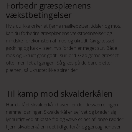
Forbedr græsplænens
vækstbetingelser
Hvis du ikke orker at fjerne mælkebøtter, tidsler og mos,
kan du forbedre græsplænens vækstbetingelser og
mindske forekomsten af mos og ukrudt. Giv græsset
gødning og kalk – især, hvis jorden er meget sur. Både
mos og ukrudt gror godt i sur jord. Gød gerne græsset
ofte, men lidt af gangen. Så græs på de bare pletter i
plænen, så ukrudtet ikke spirer der.
Til kamp mod skvalderkålen
Har du fået skvalderkål i haven, er der desværre ingen
nemme løsninger. Skvalderkål er sejlivet og breder sig
lynhurtigt ved at kaste frø og væve et net af lange rødder.
Fjern skvalderkålen i det tidlige forår og gentag henover