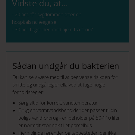
Vidste du, at…
- 20 pct. får sygdommen efter en
hospitalsindlæggelse
- 30 pct. tager den med hjem fra ferie?
Sådan undgår du bakterien
Du kan selv være med til at begrænse risikoen for
smitte og undgå legionella ved at tage nogle
forholdsregler:
Sørg altid for korrekt vandtemperatur.
Brug en varmtvandsbeholder der passer til din
boligs vandforbrug - en beholder på 50-110 liter
er normalt stor nok til et parcelhus.
Fjern blinde rørender og tappesteder, der ikke