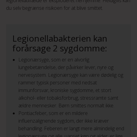
legionellatilfælde er eksploderet herhjemme. Heldigvis kan
du selv begrænse risikoen for at blive smittet.
Legionellabakterien kan
forårsage 2 sygdomme:
Legionærsyge, som er en alvorlig
lungebetændelse, der påvirker lever, nyre og
nervesystem. Legionærsyge kan være dødelig og
rammer typisk personer med nedsat
immunforsvar, kroniske sygdomme, et stort
alkohol- eller tobaksforbrug, stressramte samt
ældre mennesker. Børn smittes normalt ikke.
Pontiacfeber, som er en mildere
influenzalignende sygdom, der ikke kræver
behandling. Feberen er langt mere almindelig end
legionærsyge og alle, uanset køn og alder, er lige