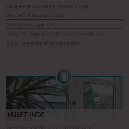
Husejere er vilde med at få tjekket huset!
Hvis nytåret fik ram på dit tag
Skift ruden og spar penge
Sæson for byggesjusk – derfor skal du vælge en
håndværker med garantiordning
Må du save grene af naboens træer?
HUSET INDE
Undgå denne farlige bakterie i dit badevand