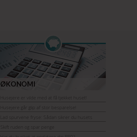
ØKONOMI
Husejere er vilde med at få tjekket huset!
Husejere går glip af stor besparelse!
Lad spurvene fryse: Sådan sikrer du husets
vintervarme
Skift ruden og spar penge
Har du husket at opdatere din BBR?