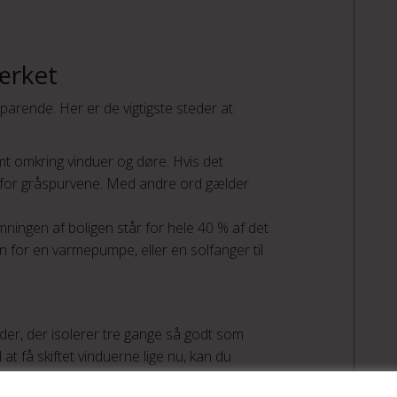
ærket
arende. Her er de vigtigste steder at
samt omkring vinduer og døre. Hvis det
re for gråspurvene. Med andre ord gælder
ingen af boligen står for hele 40 % af det
 for en varmepumpe, eller en solfanger til
uder, der isolerer tre gange så godt som
l at få skiftet vinduerne lige nu, kan du