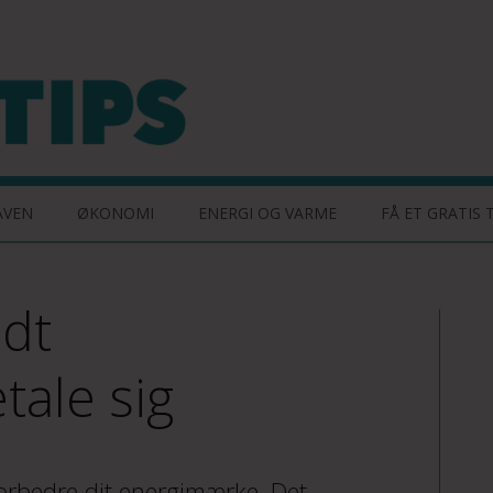
AVEN
ØKONOMI
ENERGI OG VARME
FÅ ET GRATIS 
odt
ale sig
forbedre dit energimærke. Det