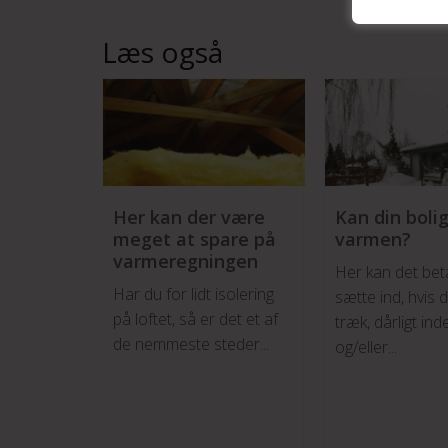
Læs også
Her kan der være
Kan din boli
meget at spare på
varmen?
varmeregningen
Her kan det beta
Har du for lidt isolering
sætte ind, hvis 
på loftet, så er det et af
træk, dårligt ind
de nemmeste steder...
og/eller...