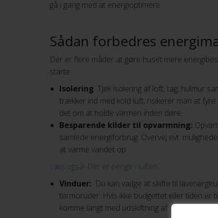
gå i gang med at energioptimere.
Sådan forbedres energim
Der er flere måder at gøre huset mere energibesp
starte:
Isolering
: Tjek isolering af loft, tag, hulmur 
trækker ind med kold luft, risikerer man at fy
det om at holde varmen inden døre.
Besparende kilder til opvarmning:
Opvarmn
samlede energiforbrug. Overvej evt. muligheden
at varme vandet op.
Læs også: Der er penge i luften.
Vinduer:
Du kan vælge at skifte til lavenergir
termoruder. Hvis ikke budgettet eller tiden er ti
komme langt med udskiftning af tætningslister.