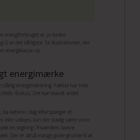
e energiforbruget er, jo bedre
 er det dårligste. Se illustrationen, der
 en energiklasse op.
ligt energimærke
n dårlig energimærkning. Faktisk har hele
Kilde: Bolius). Det kan blandt andet
t, da købere i dag efterspørger et
es eller udlejes, kan der stadig være store
de en stigning i friværdien, lavere
jøet. Der er altså mange gode grunde til at