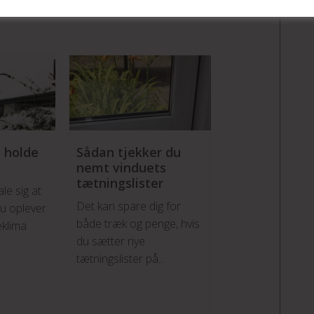
g holde
Sådan tjekker du
Husejere er v
nemt vinduets
med at få tj
tætningslister
huset!
le sig at
Det kan spare dig for
Et stigende anta
du oplever
både træk og penge, hvis
husejere vælger 
eklima
du sætter nye
gennemgået huse
tætningslister på...
se, hvor de kan...