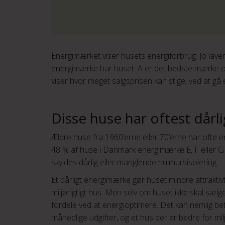
Energimærket viser husets energiforbrug. Jo laver
energimærke har huset. A er det bedste mærke og G
viser hvor meget salgsprisen kan stige, ved at gå
Disse huse har oftest dår
Ældre huse fra 1960’erne eller 70’erne har ofte e
48 % af huse i Danmark energimærke E, F eller G (
skyldes dårlig eller manglende hulmursisolering.
Et dårligt energimærke gør huset mindre attraktiv
miljørigtigt hus. Men selv om huset ikke skal sælg
fordele ved at energioptimere. Det kan nemlig bety
månedlige udgifter, og et hus der er bedre for mil