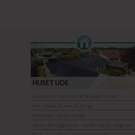
HUSET UDE
Husejere er vilde med at få tjekket huset!
Hvis nytåret fik ram på dit tag
Skift ruden og spar penge
Sæson for byggesjusk – derfor skal du vælge en
håndværker med garantiordning
Må du save grene af naboens træer?