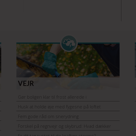
VEJR
Gør boligen klar til frost allerede i
sommerhalvåret
Husk at holde øje med fygesne på loftet
Fem gode råd om snerydning
Forskel på regnvejr og skybrud: Hvad dækker
forsikringen?
Er dit tag rustet til de kraftige storme?