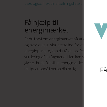
Læs også: Tjek dine tætningslister.
Få hjælp til
energimærket
Er du i tvivl om energimærket på af dit hus,
og hvor du evt. skal sætte ind for at
energioptimere, kan du få en professionel
vurdering af en fagmand. Han kan samtidig
give et bud på, hvilket energimærke det er
Få
muligt at opnå i netop din bolig.