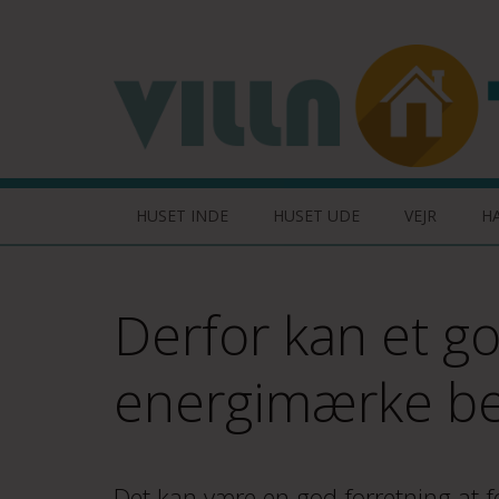
HUSET INDE
HUSET UDE
VEJR
H
Derfor kan et g
energimærke bet
Det kan være en god forretning at 