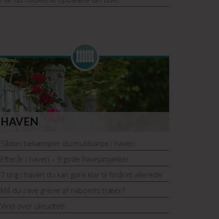
HAVEN
Sådan bekæmper du muldvarpe i haven
Efterår i haven – 9 gode haveprojekter
7 ting i haven du kan gøre klar til foråret allerede
nu!
Må du save grene af naboens træer?
Vind over ukrudtet!