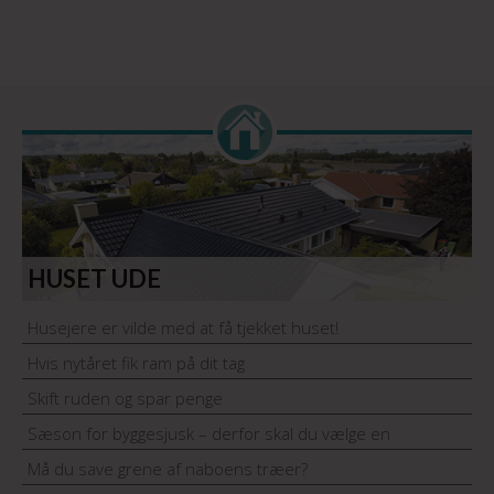
HUSET UDE
Husejere er vilde med at få tjekket huset!
Hvis nytåret fik ram på dit tag
Skift ruden og spar penge
Sæson for byggesjusk – derfor skal du vælge en
håndværker med garantiordning
Må du save grene af naboens træer?