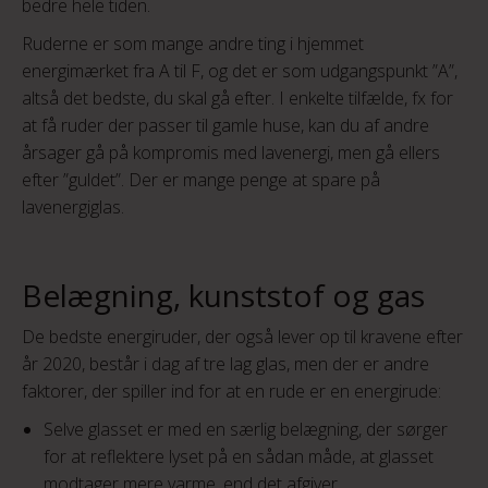
bedre hele tiden.
Ruderne er som mange andre ting i hjemmet
energimærket fra A til F, og det er som udgangspunkt ”A”,
altså det bedste, du skal gå efter. I enkelte tilfælde, fx for
at få ruder der passer til gamle huse, kan du af andre
årsager gå på kompromis med lavenergi, men gå ellers
efter ”guldet”. Der er mange penge at spare på
lavenergiglas.
Belægning, kunststof og gas
De bedste energiruder, der også lever op til kravene efter
år 2020, består i dag af tre lag glas, men der er andre
faktorer, der spiller ind for at en rude er en energirude:
Selve glasset er med en særlig belægning, der sørger
for at reflektere lyset på en sådan måde, at glasset
modtager mere varme, end det afgiver