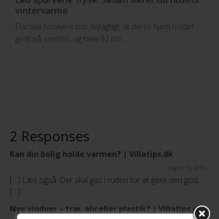
vintervarme
Danske husejere tror fejlagtigt, at deres hjem holder
godt på varmen, og hele 92 pct....
2 Responses
Kan din bolig holde varmen? | Villatips.dk
august 19, 2015
|
[…] Læs også: Der skal gas i ruden for at gøre den god.
[…]
Nye vinduer – træ, alu eller plastik? | Villatips.dk