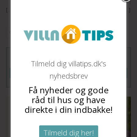
august 19, 2015
|
[…] Læs også: Nye ruder er markant bedre end gamle. […]
Tilmeld dig vores nyhedsbrev
Tilmeld dig villatips.dk's
Tilmeld
nyhedsbrev
Få nyheder og gode
råd til hus og have
direkte i din indbakke!
Tilmeld dig her!