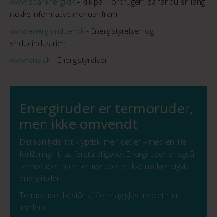
www.sparenergi.dk
– klik på ”Forbruger”, så får du en lang
række informative menuer frem.
www.energivinduer.dk
- Energistyrelsen og
vindueindustrien
www.ens.dk
- Energistyrelsen
Energiruder er termoruder,
men ikke omvendt
Det kan lyde lidt kryptisk, men det er – med en lille
forklaring - til at forstå alligevel: Energiruder er også
termoruder, men termoruder er ikke nødvendigvis
energiruder.
Termoruder består af flere lag glas med et rum
imellem.