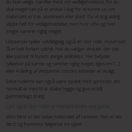
du skal vælge, handler mest om vedligeholdelse, for du
skal meget tæt på et vindue i dag for at kunne se, om
materialet er træ, aluminium eller plast. Du vil dog aldrig
slippe helt for vedligeholdelse, men hvor ofte og hvor
meget varierer rigtig meget.
Udseende spiller selvfølgelig også en stor rolle. Huset kan
få et helt forkert udtryk, hvis du vælger vinduer, der slet
ikke passer til husets øvrige arkitektur. Her betyder
tykkelser på karme og rammer rigtig meget, ligesom 1, 2
eller 4-deling af vinduerne i mindre enheder er muligt.
Selve ruderne kan også være opdelt med sprosser, der
normalt er med til at skabe hygge og give et lidt
gammeldags præg.
Læs også: Nye ruder er markant bedre end gamle.
Men først er der selve materialet af rammen. Her er der
først og fremmest følgende tre typer: