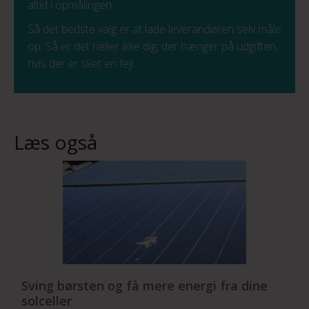
altid i opmålingen.
Så det bedste valg er at lade leverandøren selv måle
op. Så er det heller ikke dig, der hænger på udgiften,
hvis der er sket en fejl.
Læs også
Sving børsten og få mere energi fra dine
solceller