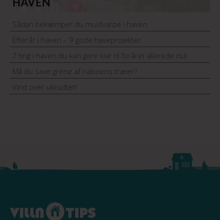
HAVEN
Sådan bekæmper du muldvarpe i haven
Efterår i haven – 9 gode haveprojekter
7 ting i haven du kan gøre klar til foråret allerede nu!
Må du save grene af naboens træer?
Vind over ukrudtet!