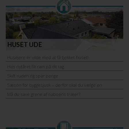
HUSET UDE
Husejere er vilde med at få tjekket huset!
Hvis nytåret fik ram på dit tag
Skift ruden og spar penge
Sæson for byggesjusk – derfor skal du vælge en
håndværker med garantiordning
Må du save grene af naboens træer?