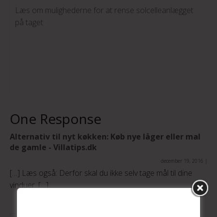
Læs om mulighederne for at rense solcelleanlægget
på taget
One Response
Alternativ til nyt køkken: Køb nye låger eller mal
de gamle - Villatips.dk
december 19, 2016
|
[…] Læs også: Derfor skal du ikke selv tage mål til dine
vinduer. […]