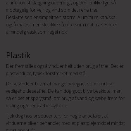
aluminiumsbelægning udvendigt, og den er ikke lige så
modtagelig for vejr og vind som det rene træ.
Beskyttelsen er simpelthen større. Aluminium kan/skal
også males, men slet ikke så ofte som rent træ. Her er
almindelig vask som regel nok.
Plastik
Der fremstilles også vinduer helt uden brug af træ. Det er
plastvinduer, typisk forstærket med stål.
Disse vinduer bliver af mange betegnet som stort set
vedligeholdesesfrie. De kan dog godt blive beskidte, men
så er det et spørgsmål om brug af vand og sæbe frem for
maling og/eller træbeskyttelse.
Tjek dog hos producenten, for nogle anbefaler, at
vinduerne bliver behandlet med et plastplejemiddel mindst
hvert andet år.