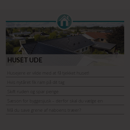
HUSET UDE
Husejere er vilde med at få tjekket huset!
Hvis nytåret fik ram på dit tag
Skift ruden og spar penge
Sæson for byggesjusk – derfor skal du vælge en
håndværker med garantiordning
Må du save grene af naboens træer?