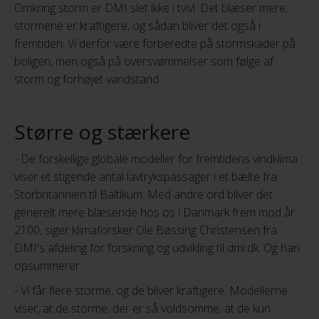
Omkring storm er DMI slet ikke i tvivl. Det blæser mere,
stormene er kraftigere, og sådan bliver det også i
fremtiden. Vi derfor være forberedte på stormskader på
boligen, men også på oversvømmelser som følge af
storm og forhøjet vandstand.
Større og stærkere
- De forskellige globale modeller for fremtidens vindklima
viser et stigende antal lavtrykspassager i et bælte fra
Storbritannien til Baltikum. Med andre ord bliver det
generelt mere blæsende hos os i Danmark frem mod år
2100, siger klimaforsker Ole Bøssing Christensen fra
DMI's afdeling for forskning og udvikling til dmi.dk. Og han
opsummerer:
- Vi får flere storme, og de bliver kraftigere. Modellerne
viser, at de storme, der er så voldsomme, at de kun