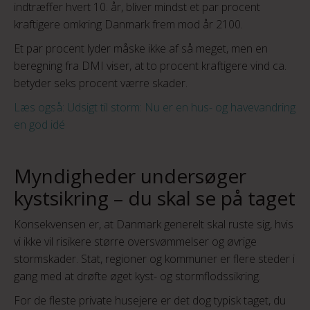
indtræffer hvert 10. år, bliver mindst et par procent
kraftigere omkring Danmark frem mod år 2100.
Et par procent lyder måske ikke af så meget, men en
beregning fra DMI viser, at to procent kraftigere vind ca.
betyder seks procent værre skader.
Læs også: Udsigt til storm: Nu er en hus- og havevandring
en god idé
Myndigheder undersøger
kystsikring – du skal se på taget
Konsekvensen er, at Danmark generelt skal ruste sig, hvis
vi ikke vil risikere større oversvømmelser og øvrige
stormskader. Stat, regioner og kommuner er flere steder i
gang med at drøfte øget kyst- og stormflodssikring.
For de fleste private husejere er det dog typisk taget, du