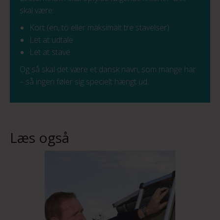
skal være:
Kort (en, to eller maksimalt tre stavelser)
Let at udtale
Let at stave
Og så skal det være et dansk navn, som mange har
– så ingen føler sig specielt hængt ud.
Læs også