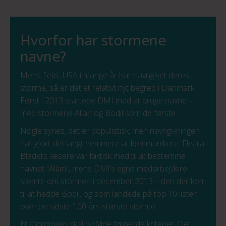
Hvorfor har stormene
navne?
Mens f.eks. USA i mange år har navngivet deres
storme, så er det et relativt nyt begreb i Danmark.
Først i 2013 startede DMI med at bruge navne –
med stormene Allan og Bodil som de første.
Nogle synes, det er populistisk, men navngivningen
har gjort det langt nemmere at kommunikere. Ekstra
Bladets læsere var faktisk med til at bestemme
navnet ”Allan”, mens DMI’s egne medarbejdere
stemte om stormen i december 2013 – den der kom
til at hedde Bodil, og som landede på top 10 listen
over de sidste 100 års største storme.
Et stormnavn skal opfylde følgende kriterier. Det