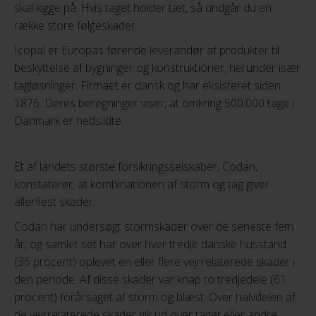
skal kigge på. Hvis taget holder tæt, så undgår du en
række store følgeskader.
Icopal er Europas førende leverandør af produkter til
beskyttelse af bygninger og konstruktioner, herunder især
tagløsninger. Firmaet er dansk og har eksisteret siden
1876. Deres beregninger viser, at omkring 500.000 tage i
Danmark er nedslidte.
Et af landets største forsikringsselskaber, Codan,
konstaterer, at kombinationen af storm og tag giver
allerflest skader.
Codan har undersøgt stormskader over de seneste fem
år, og samlet set har over hver tredje danske husstand
(36 procent) oplevet en eller flere vejrrelaterede skader i
den periode. Af disse skader var knap to tredjedele (61
procent) forårsaget af storm og blæst. Over halvdelen af
de vejrrelaterede skader gik ud over taget eller andre