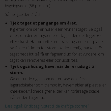
bygningsdele (56 procent).
Så her gælder 2 råd:
Tjek taget et par gange om året.
Kig efter, om der er huller eller revner i taget. Se også
efter, om der er tagsten eller tagplader, der ligger løst
eller skævt. Har du rettet en skæv tagsten eller -plade,
så falder risikoen for stormskader nemlig markant. Er
taget nedslidt, så få en fagmand ud for at vurdere, om
taget kan renoveres eller bør udskiftes.
Tjek også hus og have, når der er udsigt til
storm.
Gå en runde og se, om der er løse dele f.eks.
legeredskaber som trampolin, havemøbler af plast eller
knækkede/rådnede grene, der kan forårsage skade,
når vinden tager fat.
Læs også: Er dit tag rustet til de kraftige storme?