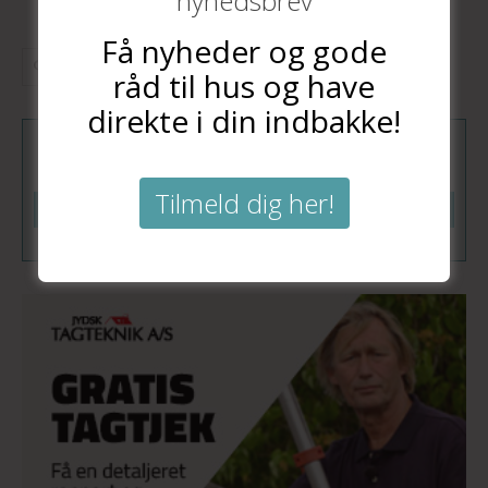
nyhedsbrev
Få nyheder og gode
råd til hus og have
direkte i din indbakke!
Tilmeld dig vores nyhedsbrev
Tilmeld dig her!
Tilmeld