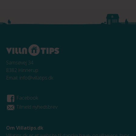
Samsøvej 34
8382 Hinnerup
Email:
info@villatips.dk
Facebook
Tilmeld nyhedsbrev
Om Villatips.dk
Villatips.dk er et website til danske have- og villaejere, hvor