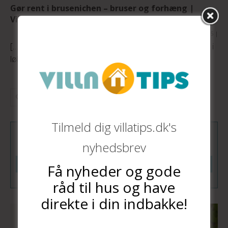
Gør rent i brusenichen – bruser og forhæng |
Villatips.dk
august 19, 2015
|
[…] Læs også: En tandbørste og Klorin gør underværker i
løbet af kort tid. […]
Tilmeld dig villatips.dk's
Tilmeld dig vores nyhedsbrev
nyhedsbrev
Tilmeld
Få nyheder og gode
råd til hus og have
direkte i din indbakke!