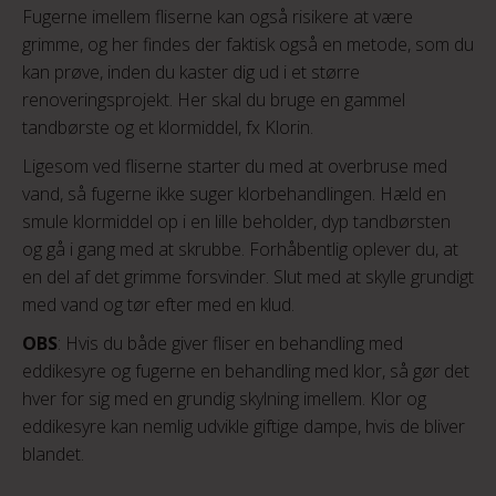
Fugerne imellem fliserne kan også risikere at være
grimme, og her findes der faktisk også en metode, som du
kan prøve, inden du kaster dig ud i et større
renoveringsprojekt. Her skal du bruge en gammel
tandbørste og et klormiddel, fx Klorin.
Ligesom ved fliserne starter du med at overbruse med
vand, så fugerne ikke suger klorbehandlingen. Hæld en
smule klormiddel op i en lille beholder, dyp tandbørsten
og gå i gang med at skrubbe. Forhåbentlig oplever du, at
en del af det grimme forsvinder. Slut med at skylle grundigt
med vand og tør efter med en klud.
OBS
: Hvis du både giver fliser en behandling med
eddikesyre og fugerne en behandling med klor, så gør det
hver for sig med en grundig skylning imellem. Klor og
eddikesyre kan nemlig udvikle giftige dampe, hvis de bliver
blandet.