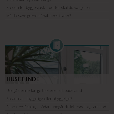
Sæson for byggesjusk – derfor skal du vælge en
håndværker med garantiordning
Må du save grene af naboens træer?
HUSET INDE
Undgå denne farlige bakterie i dit badevand
Stearinlys – hyggelige eller uhyggelige?
Skorstensfejning – sådan undgår du løbesod og glanssod