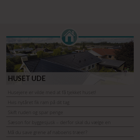
HUSET UDE
Husejere er vilde med at få tjekket huset!
Hvis nytåret fik ram på dit tag
Skift ruden og spar penge
Sæson for byggesjusk – derfor skal du vælge en
håndværker med garantiordning
Må du save grene af naboens træer?