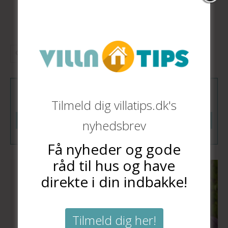
«
1
2
Tilmeld dig vores nyhedsbrev
Tilmeld dig villatips.dk's
Tilmeld
nyhedsbrev
Få nyheder og gode
råd til hus og have
direkte i din indbakke!
Tilmeld dig her!