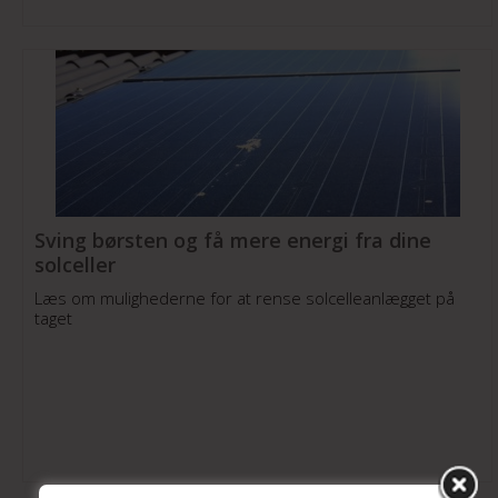
Sving børsten og få mere energi fra dine
solceller
Læs om mulighederne for at rense solcelleanlægget på
taget