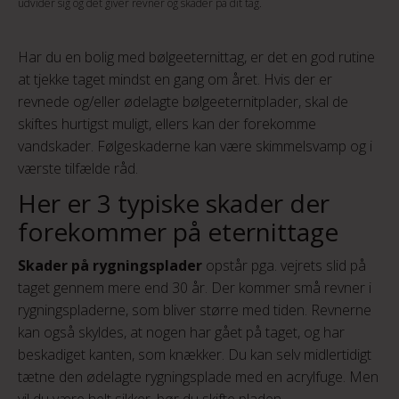
udvider sig og det giver revner og skader på dit tag.
Har du en bolig med bølgeeternittag, er det en god rutine
at tjekke taget mindst en gang om året. Hvis der er
revnede og/eller ødelagte bølgeeternitplader, skal de
skiftes hurtigst muligt, ellers kan der forekomme
vandskader. Følgeskaderne kan være skimmelsvamp og i
værste tilfælde råd.
Her er 3 typiske skader der
forekommer på eternittage
Skader på rygningsplader
opstår pga. vejrets slid på
taget gennem mere end 30 år. Der kommer små revner i
rygningspladerne, som bliver større med tiden. Revnerne
kan også skyldes, at nogen har gået på taget, og har
beskadiget kanten, som knækker. Du kan selv midlertidigt
tætne den ødelagte rygningsplade med en acrylfuge. Men