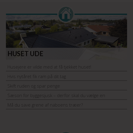
HUSET UDE
Husejere er vilde med at få tjekket huset!
Hvis nytåret fik ram på dit tag
Skift ruden og spar penge
Sæson for byggesjusk – derfor skal du vælge en
håndværker med garantiordning
Må du save grene af naboens træer?