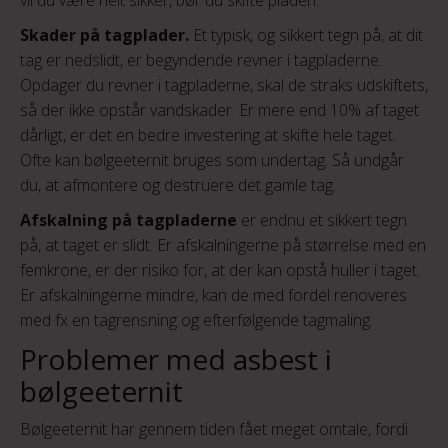
vil du være helt sikker, bør du skifte pladen.
Skader på tagplader.
Et typisk, og sikkert tegn på, at dit
tag er nedslidt, er begyndende revner i tagpladerne.
Opdager du revner i tagpladerne, skal de straks udskiftets,
så der ikke opstår vandskader. Er mere end 10% af taget
dårligt, er det en bedre investering at skifte hele taget.
Ofte kan bølgeeternit bruges som undertag. Så undgår
du, at afmontere og destruere det gamle tag.
Afskalning på tagpladerne
er endnu et sikkert tegn
på, at taget er slidt. Er afskalningerne på størrelse med en
femkrone, er der risiko for, at der kan opstå huller i taget.
Er afskalningerne mindre, kan de med fordel renoveres
med fx en tagrensning og efterfølgende tagmaling.
Problemer med asbest i
bølgeeternit
Bølgeeternit har gennem tiden fået meget omtale, fordi